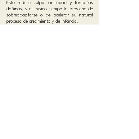
Esto reduce culpa, ansiedad y fantasías
dañinas, y al mismo tiempo lo previene de
sobreadaptarse o de acelerar su natural
proceso de crecimiento y de infancia.
El psicólogo del niño ofrece, en este caso,
un espacio seguro donde sí se pueda
hablar. Suele suceder y es muy común que
en muchas familias se niegue el problema,
se minimice o se viva como un secreto.
Entonces, el niño podrá decir lo que piensa
sin temor a incomodar a los adultos; podrá
expresar miedos, vergüenza, enojos y
tristeza. Ser escuchado sin ser corregido ya
es, en sí mismo, terapéutico.
Muchas veces, allí donde en la infancia los
padres se han visto complicados por
algunas de estas enfermedades, los niños
asumen roles compensatorios y de
sobreadaptación: se comportan como
pequeños adultos hiperresponsables, se