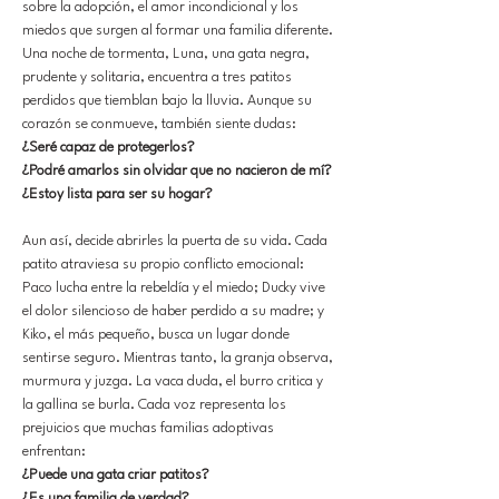
sobre la adopción, el amor incondicional y los
miedos que surgen al formar una familia diferente.
Una noche de tormenta, Luna, una gata negra,
prudente y solitaria, encuentra a tres patitos
perdidos que tiemblan bajo la lluvia. Aunque su
corazón se conmueve, también siente dudas:
¿Seré capaz de protegerlos?
¿Podré amarlos sin olvidar que no nacieron de mí?
¿Estoy lista para ser su hogar?
Aun así, decide abrirles la puerta de su vida. Cada
patito atraviesa su propio conflicto emocional:
Paco lucha entre la rebeldía y el miedo; Ducky vive
el dolor silencioso de haber perdido a su madre; y
Kiko, el más pequeño, busca un lugar donde
sentirse seguro. Mientras tanto, la granja observa,
murmura y juzga. La vaca duda, el burro critica y
la gallina se burla. Cada voz representa los
prejuicios que muchas familias adoptivas
enfrentan:
¿Puede una gata criar patitos?
¿Es una familia de verdad?